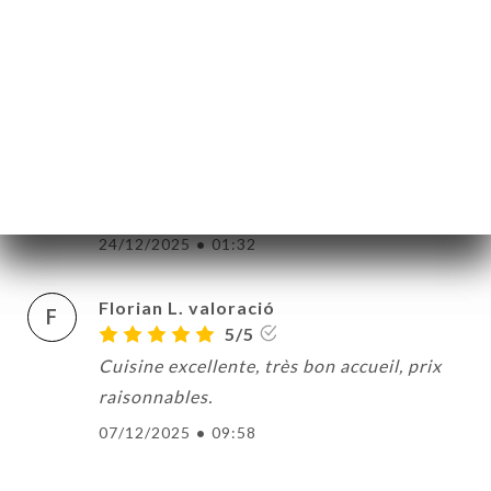
Les plats sont délicieux, le service est aux
petits soins, nous avons passé une très
bonne soirée !
27/12/2025
•
10:41
Wyllem P. valoració
W
5/5
24/12/2025
•
01:32
Florian L. valoració
F
5/5
Cuisine excellente, très bon accueil, prix
raisonnables.
07/12/2025
•
09:58