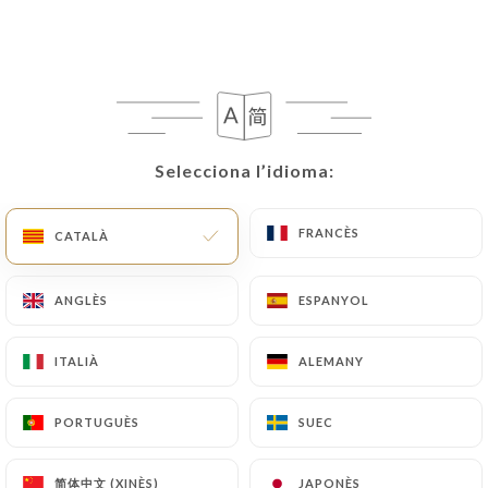
CA
MENÚ
Selecciona l’idioma:
Selecciona l’idioma:
/
INICI
RESSENYES
FRANCÈS
FRANCÈS
Ressenyes
CATALÀ
CATALÀ
ANGLÈS
ANGLÈS
ESPANYOL
ESPANYOL
ITALIÀ
ITALIÀ
ALEMANY
ALEMANY
15 ressenyes a Uniiti
4.9 / 5
PORTUGUÈS
PORTUGUÈS
SUEC
SUEC
Ressenyes 100 % reals i verificades.
简体中文 (XINÈS)
简体中文 (XINÈS)
JAPONÈS
JAPONÈS