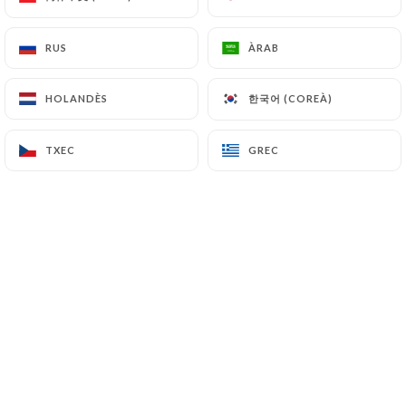
RUS
RUS
ÀRAB
ÀRAB
Pascal B. valoració
P
5/5
한국어 (COREÀ)
한국어 (COREÀ)
HOLANDÈS
HOLANDÈS
Les plats que nous avons mangé étaient
vraiment très bon, une cuisine goûteuse,
TXEC
TXEC
GREC
GREC
un accueil très sympathique !!
06/05/2026
•
05:12
eric b. valoració
E
5/5
Cuisine délicieuse produits extra frais fait
maison
14/04/2026
•
04:41