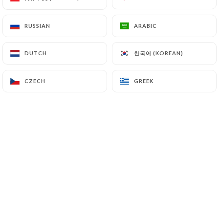
RUSSIAN
RUSSIAN
ARABIC
ARABIC
Pascal B. rated
P
5/5
한국어 (KOREAN)
한국어 (KOREAN)
DUTCH
DUTCH
Les plats que nous avons mangé étaient
vraiment très bon, une cuisine goûteuse,
CZECH
CZECH
GREEK
GREEK
un accueil très sympathique !!
06/05/2026
•
05:12
eric b. rated
E
5/5
Cuisine délicieuse produits extra frais fait
maison
14/04/2026
•
04:41