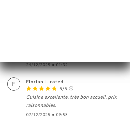
Les plats sont délicieux, le service est aux
petits soins, nous avons passé une très
bonne soirée !
27/12/2025
•
10:41
Wyllem P. rated
W
5/5
24/12/2025
•
01:32
Florian L. rated
F
5/5
Cuisine excellente, très bon accueil, prix
raisonnables.
07/12/2025
•
09:58