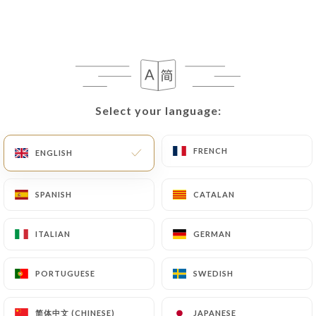
EN
MENU
Select your language:
Select your language:
/
HOME
REVIEWS
FRENCH
FRENCH
Reviews
ENGLISH
ENGLISH
SPANISH
SPANISH
CATALAN
CATALAN
ITALIAN
ITALIAN
GERMAN
GERMAN
15 reviews on Uniiti
4.9 / 5
PORTUGUESE
PORTUGUESE
SWEDISH
SWEDISH
100% real, verified reviews.
简体中文 (CHINESE)
简体中文 (CHINESE)
JAPANESE
JAPANESE