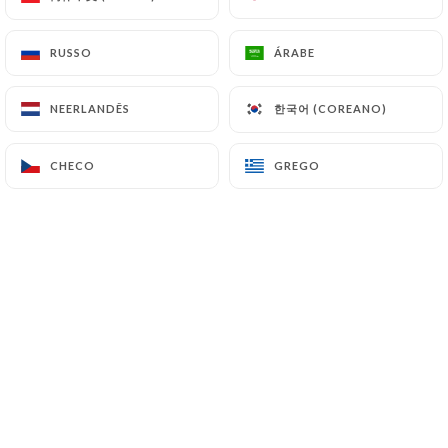
RUSSO
RUSSO
ÁRABE
ÁRABE
Pascal B. classificado
P
5/5
한국어 (COREANO)
한국어 (COREANO)
NEERLANDÊS
NEERLANDÊS
Les plats que nous avons mangé étaient
vraiment très bon, une cuisine goûteuse,
CHECO
CHECO
GREGO
GREGO
un accueil très sympathique !!
06/05/2026
•
05:12
eric b. classificado
E
5/5
Cuisine délicieuse produits extra frais fait
maison
14/04/2026
•
04:41