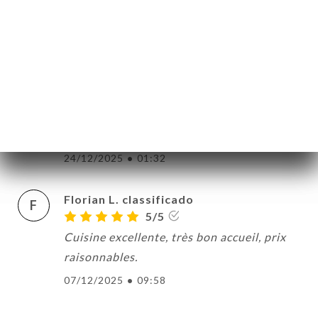
Les plats sont délicieux, le service est aux
petits soins, nous avons passé une très
bonne soirée !
27/12/2025
•
10:41
Wyllem P. classificado
W
5/5
24/12/2025
•
01:32
Florian L. classificado
F
5/5
Cuisine excellente, très bon accueil, prix
raisonnables.
07/12/2025
•
09:58