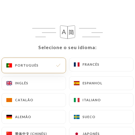
PT
MENU
Selecione o seu idioma:
Selecione o seu idioma:
/
PÁGINA INICIAL
AVALIAÇÕES
FRANCÊS
FRANCÊS
Avaliações
PORTUGUÊS
PORTUGUÊS
INGLÊS
INGLÊS
ESPANHOL
ESPANHOL
CATALÃO
CATALÃO
ITALIANO
ITALIANO
15 avaliações no Uniiti
4.9 / 5
ALEMÃO
ALEMÃO
SUECO
SUECO
Avaliações 100% reais e verificadas.
简体中文 (CHINÊS)
简体中文 (CHINÊS)
JAPONÊS
JAPONÊS