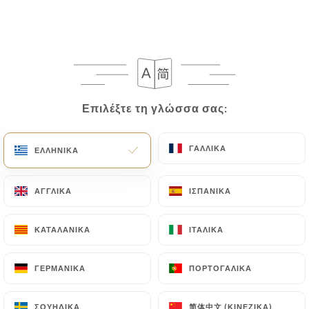
EL
ΜΕΝΟΎ
Επιλέξτε τη γλώσσα σας:
Επιλέξτε τη γλώσσα σας:
/
ΑΡΧΙΚΉ
ΚΡΙΤΙΚΈΣ
ΓΑΛΛΙΚΆ
ΓΑΛΛΙΚΆ
Κριτικές
ΕΛΛΗΝΙΚΆ
ΕΛΛΗΝΙΚΆ
ΑΓΓΛΙΚΆ
ΑΓΓΛΙΚΆ
ΙΣΠΑΝΙΚΆ
ΙΣΠΑΝΙΚΆ
ΚΑΤΑΛΑΝΙΚΆ
ΚΑΤΑΛΑΝΙΚΆ
ΙΤΑΛΙΚΆ
ΙΤΑΛΙΚΆ
15 κριτικές για Uniiti
4.9 / 5
ΓΕΡΜΑΝΙΚΆ
ΓΕΡΜΑΝΙΚΆ
ΠΟΡΤΟΓΑΛΙΚΆ
ΠΟΡΤΟΓΑΛΙΚΆ
100% αληθινές, επαληθευμένες κριτικές.
简体中文 (ΚΙΝΈΖΙΚΑ)
简体中文 (ΚΙΝΈΖΙΚΑ)
ΣΟΥΗΔΙΚΆ
ΣΟΥΗΔΙΚΆ