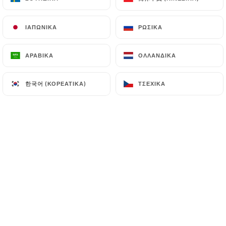
ΙΑΠΩΝΙΚΆ
ΙΑΠΩΝΙΚΆ
ΡΩΣΙΚΆ
ΡΩΣΙΚΆ
Pascal B. βαθμολογήθηκε
P
5/5
ΑΡΑΒΙΚΆ
ΑΡΑΒΙΚΆ
ΟΛΛΑΝΔΙΚΆ
ΟΛΛΑΝΔΙΚΆ
Les plats que nous avons mangé étaient
vraiment très bon, une cuisine goûteuse,
한국어 (ΚΟΡΕΆΤΙΚΑ)
한국어 (ΚΟΡΕΆΤΙΚΑ)
ΤΣΈΧΙΚΑ
ΤΣΈΧΙΚΑ
un accueil très sympathique !!
06/05/2026
•
05:12
eric b. βαθμολογήθηκε
E
5/5
Cuisine délicieuse produits extra frais fait
maison
14/04/2026
•
04:41