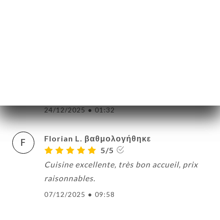
Les plats sont délicieux, le service est aux
petits soins, nous avons passé une très
bonne soirée !
27/12/2025
•
10:41
Wyllem P. βαθμολογήθηκε
W
5/5
24/12/2025
•
01:32
Florian L. βαθμολογήθηκε
F
5/5
Cuisine excellente, très bon accueil, prix
raisonnables.
07/12/2025
•
09:58