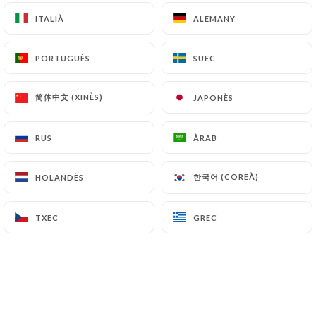
Chers clients,
ITALIÀ
ITALIÀ
ALEMANY
ALEMANY
Nous serons fermés du 17 au 23
août 2026 inclus.
Au plaisir de vous retrouver dès le
PORTUGUÈS
PORTUGUÈS
SUEC
SUEC
24 août !
简体中文 (XINÈS)
简体中文 (XINÈS)
JAPONÈS
JAPONÈS
RUS
RUS
ÀRAB
ÀRAB
Qui som?
한국어 (COREÀ)
한국어 (COREÀ)
HOLANDÈS
HOLANDÈS
Le Wok Café, une histoire de famille.
TXEC
TXEC
GREC
GREC
Nous sommes une famille de quatre :
Xiaozhen (la maman), Vane (le papa),
Thierry (le grand frère) et Thomas (le
petit frère).