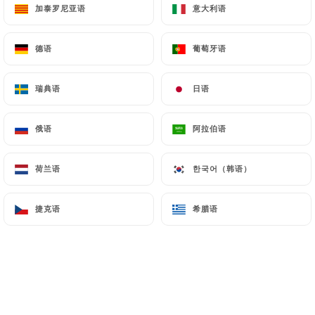
Chers clients,
加泰罗尼亚语
加泰罗尼亚语
意大利语
意大利语
Nous serons fermés du 17 au 23
août 2026 inclus.
德语
德语
葡萄牙语
葡萄牙语
Au plaisir de vous retrouver dès le
24 août !
瑞典语
瑞典语
日语
日语
俄语
俄语
阿拉伯语
阿拉伯语
餐厅简介
荷兰语
荷兰语
한국어（韩语）
한국어（韩语）
捷克语
捷克语
希腊语
希腊语
Le Wok Café, une histoire de famille.
Nous sommes une famille de quatre :
Xiaozhen (la maman), Vane (le papa),
Thierry (le grand frère) et Thomas (le
petit frère).