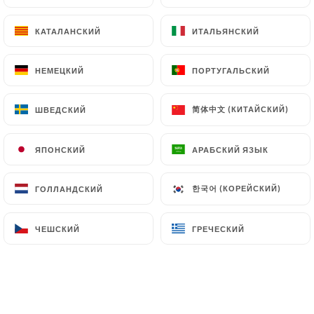
Chers clients,
Nous serons fermés du 17 au 23
КАТАЛАНСКИЙ
КАТАЛАНСКИЙ
ИТАЛЬЯНСКИЙ
ИТАЛЬЯНСКИЙ
août 2026 inclus.
Au plaisir de vous retrouver dès le
24 août !
НЕМЕЦКИЙ
НЕМЕЦКИЙ
ПОРТУГАЛЬСКИЙ
ПОРТУГАЛЬСКИЙ
简体中文 (КИТАЙСКИЙ)
简体中文 (КИТАЙСКИЙ)
ШВЕДСКИЙ
ШВЕДСКИЙ
Кто мы?
ЯПОНСКИЙ
ЯПОНСКИЙ
АРАБСКИЙ ЯЗЫК
АРАБСКИЙ ЯЗЫК
한국어 (КОРЕЙСКИЙ)
한국어 (КОРЕЙСКИЙ)
ГОЛЛАНДСКИЙ
ГОЛЛАНДСКИЙ
Le Wok Café, une histoire de famille.
ЧЕШСКИЙ
ЧЕШСКИЙ
ГРЕЧЕСКИЙ
ГРЕЧЕСКИЙ
Nous sommes une famille de quatre :
Xiaozhen (la maman), Vane (le papa),
Thierry (le grand frère) et Thomas (le
petit frère).