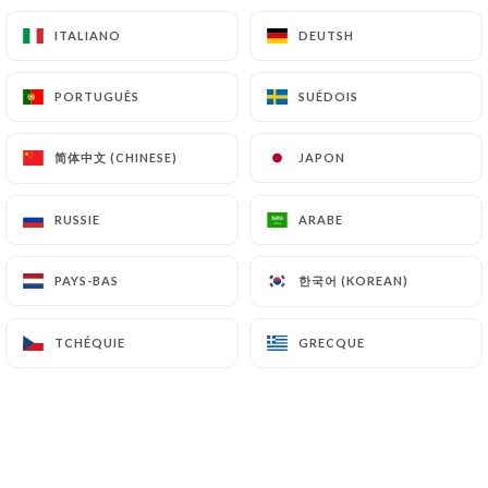
P29 - Bœuf aigre-douce
ITALIANO
ITALIANO
DEUTSH
DEUTSH
10.50€
P30 - Bœuf thaï
PORTUGUÊS
PORTUGUÊS
SUÉDOIS
SUÉDOIS
10.90€
简体中文 (CHINESE)
简体中文 (CHINESE)
JAPON
JAPON
RUSSIE
RUSSIE
ARABE
ARABE
PLATS POISSONS
한국어 (KOREAN)
한국어 (KOREAN)
PAYS-BAS
PAYS-BAS
Crevettes
TCHÉQUIE
TCHÉQUIE
GRECQUE
GRECQUE
P31 - Crevettes curry
10.90€
P32 - Crevettes saté
10.90€