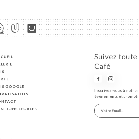
Suivez toute
CUEIL
LERIE
Café
IS
ARTE
IS GOOGLE
Inscrivez-vous à notre 
IVATISATION
évènements et promoti
ONTACT
NTIONS LÉGALES