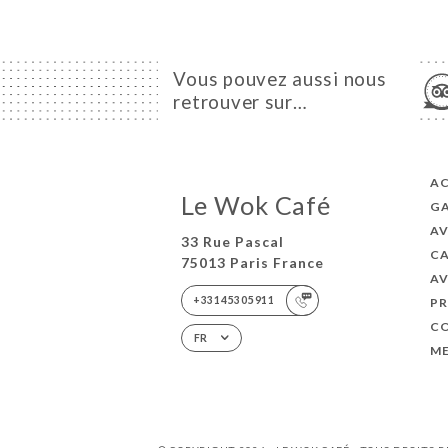
Vous pouvez aussi nous
retrouver sur…
AC
Le Wok Café
GA
AV
33 Rue Pascal
C
75013 Paris France
AV
+33145305911
PR
C
FR
ME